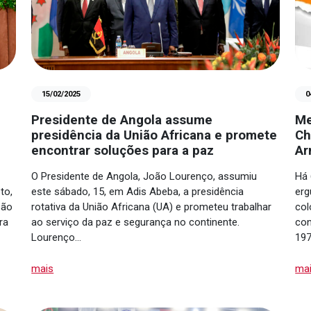
15/02/2025
0
Presidente de Angola assume
Me
presidência da União Africana e promete
Ch
encontrar soluções para a paz
Ar
O Presidente de Angola, João Lourenço, assumiu
Há 
to,
este sábado, 15, em Adis Abeba, a presidência
erg
são
rotativa da União Africana (UA) e prometeu trabalhar
col
ra
ao serviço da paz e segurança no continente.
con
Lourenço…
197
mais
ma