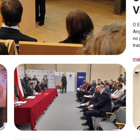
V
O E
Ang
no 
tra
ma