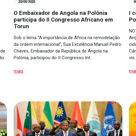
20/03/2025
0
O Embaixador de Angola na Polônia
I 
participa do II Congresso Africano em
Po
Torun
NOT
Sob o lema “A importância de África na remodelação
Ang
da ordem internacional”, Sua Excelência Manuel Pedro
cid
 de
Chaves, Embaixador da República de Angola na
Câm
ção
Polónia, participou do II Congresso Int…
vis
mais
ma