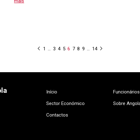
mais
1
…
3
4
5
6
7
8
9
…
14
la
Início
Funcionário
Sector Económico
Sobre Angol
Contactos