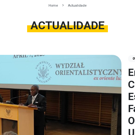
Home
Actualidade
ACTUALIDADE
0
E
C
E
F
O
U