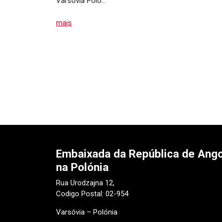
Varsóvia Polô…
mais
Embaixada da República de Ango
na Polónia
Rua Urodzajna 12,
Codigo Postal: 02-954
Varsóvia – Polónia