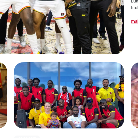
Lua
tít
ma