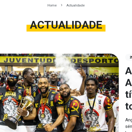
Home
Actualidade
ACTUALIDADE
2
A
A
t
t
Ang
sén