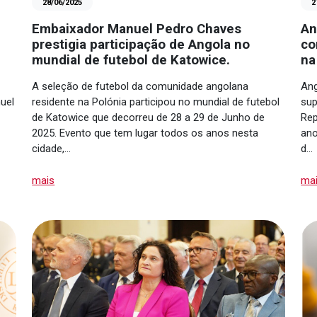
28/06/2025
2
Embaixador Manuel Pedro Chaves
An
prestigia participação de Angola no
co
mundial de futebol de Katowice.
na
A seleção de futebol da comunidade angolana
Ang
uel
residente na Polónia participou no mundial de futebol
sup
de Katowice que decorreu de 28 a 29 de Junho de
Rep
2025. Evento que tem lugar todos os anos nesta
ano
cidade,…
d…
mais
ma