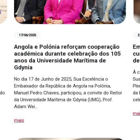
17/06/2025
2
Angola e Polónia reforçam cooperação
Em
académica durante celebração dos 105
cu
anos da Universidade Marítima de
de
Gdynia
À c
No dia 17 de Junho de 2025, Sua Excelência o
Sua
Embaixador da República de Angola na Polónia,
Ple
 do
Manuel Pedro Chaves, participou, a convite do Reitor
da 
da Universidade Marítima de Gdynia (UMG), Prof.
cel
Adam Wei…
ma
mais