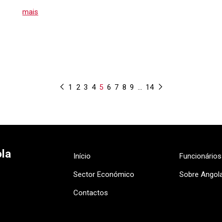
mais
1
2
3
4
5
6
7
8
9
…
14
la
Início
Funcionário
Sector Económico
Sobre Angol
Contactos